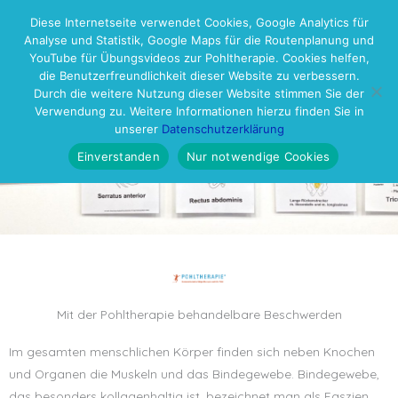
Zum
Haup
Diese Internetseite verwendet Cookies, Google Analytics für
Praxis für Pohltherapie®
Inhalt
Analyse und Statistik, Google Maps für die Routenplanung und
Rhein-Neckar
springen
YouTube für Übungsvideos zur Pohltherapie. Cookies helfen,
die Benutzerfreundlichkeit dieser Website zu verbessern.
Durch die weitere Nutzung dieser Website stimmen Sie der
Verwendung zu. Weitere Informationen hierzu finden Sie in
unserer
Datenschutzerklärung
Einverstanden
Nur notwendige Cookies
Mit der Pohltherapie behandelbare Beschwerden
Im gesamten menschlichen Körper finden sich neben Knochen
und Organen die Muskeln und das Bindegewebe. Bindegewebe,
das besonders kollagenhaltig ist, bezeichnet man als Faszien.